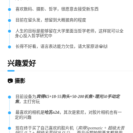
喜欢数码、摄影、哲学，很愿意去接受新东西
目前在留头发，想留到大概披肩的程度
人生的目标是能够留在大学里面当哲学老师，这样就可以全
身心投入哲学研究中
长得不好看，语言表达能力欠佳，请大家原谅😭🙌
兴趣爱好
📷 摄影
目前设备为
宾得K5+18-55狗头+50-200长焦+理光50手动定
焦
，主打穷玩
最喜欢的相机是
哈苏x2d
，其次是索尼，对胶片相机也有一
定的兴趣
现在终于买了自己喜欢的胶片机（
宾得Spotmatic + 超级太苦
玛55 f1.7 + 超级太苦玛28 f3.5
），而且近期拍照基本都是用