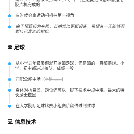
胶片机完成的
有时候会拿运动相机拍第一视角
由于预算极为有限，长期难以更新设备，希望有一天能够买
到自己喜欢的相机
⚽️ 足球
从小学五年级暑假就开始踢足球，但是踢的一直都很烂。小
学、初中都进过校队，成绩一般
司职全能中场（
）
李铁bushi
身体对抗巨差，跑位还可以，脚下技术中规中矩。最大的特
长是
无逆足
在大学院际足球比赛小组赛阶段进过制胜球
💻 信息技术