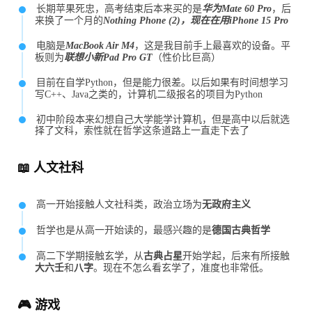
长期苹果死忠，高考结束后本来买的是
华为Mate 60 Pro
，后
来换了一个月的
Nothing Phone (2)
，现在在用
iPhone 15 Pro
电脑是
MacBook Air M4
，这是我目前手上最喜欢的设备。平
板则为
联想小新Pad Pro GT
（性价比巨高）
目前在自学Python，但是能力很差。以后如果有时间想学习
写C++、Java之类的，计算机二级报名的项目为Python
初中阶段本来幻想自己大学能学计算机，但是高中以后就选
择了文科，索性就在哲学这条道路上一直走下去了
📖 人文社科
高一开始接触人文社科类，政治立场为
无政府主义
哲学也是从高一开始读的，最感兴趣的是
德国古典哲学
高二下学期接触玄学，从
古典占星
开始学起，后来有所接触
大六壬
和
八字
。现在不怎么看玄学了，准度也非常低。
🎮 游戏