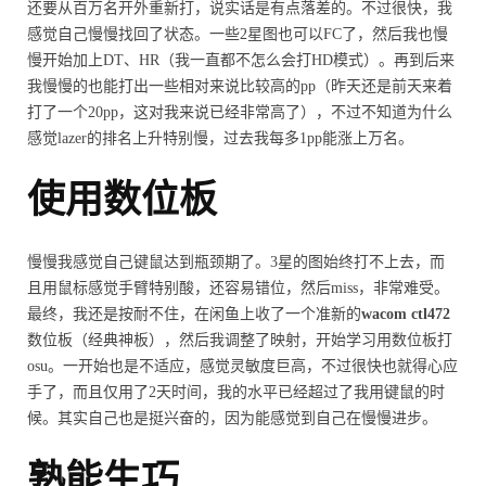
还要从百万名开外重新打，说实话是有点落差的。不过很快，我
感觉自己慢慢找回了状态。一些2星图也可以FC了，然后我也慢
慢开始加上DT、HR（我一直都不怎么会打HD模式）。再到后来
我慢慢的也能打出一些相对来说比较高的pp（昨天还是前天来着
打了一个20pp，这对我来说已经非常高了），不过不知道为什么
感觉lazer的排名上升特别慢，过去我每多1pp能涨上万名。
使用数位板
慢慢我感觉自己键鼠达到瓶颈期了。3星的图始终打不上去，而
且用鼠标感觉手臂特别酸，还容易错位，然后miss，非常难受。
最终，我还是按耐不住，在闲鱼上收了一个准新的
wacom ctl472
数位板（经典神板），然后我调整了映射，开始学习用数位板打
osu。一开始也是不适应，感觉灵敏度巨高，不过很快也就得心应
手了，而且仅用了2天时间，我的水平已经超过了我用键鼠的时
候。其实自己也是挺兴奋的，因为能感觉到自己在慢慢进步。
熟能生巧