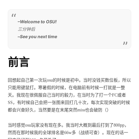
–Welcome to OSU!
三分钟后
–See you next time
前言
回想起自己第一次玩osu的时候是初中。当时没钱买数位板，所以
只能用键鼠打。寒暑假的时候，在电脑前有时候一打就是一整
天。我现在很佩服自己当时的毅力，在当时为了打一个FC或者
SS，有时候自己会把一张图来回打几十次，每次实现突破的时候
都会兴奋好久，当然要是在末尾突然miss也会破防（）
当时感觉osu玩家没有现在多。我当时大概到最后打到了800pp，
然而在那时候我的全球排名是66w多（战绩可查）。现在的话一