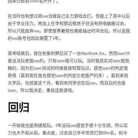
回来已经到100w名开外了。
在当时也有想过把osu当做自己主力游戏去打。但是上了高中以后
由于学业压力，再加上在学校那边租房子住没有把电脑搬过去，
所以只能放弃osu。即使是寒暑假也难能抽出时间去玩。所以说我
的osu账号也因此搁置了3年。
高考结束后，我在权衡利弊后买了一台MacBook Air。然而macOS
是没法玩老版osu的，只有lazer版可以玩。当时我其实对lazer挺抵
触的，因为在lazer测试的时候我曾短暂玩过，感觉lazer的判定很
奇怪（直到现在我也感觉lazer的判定比老版严的多）。直到来到
大学后，也就是这个月，看到有同学也在玩osu，而且玩的也是
lazer，所以我决定，重拾这款游戏。
回归
一开始我也是用键鼠玩。3年没玩osu感觉手感十分生疏，所以实
力也大不如从前。重点是，过去自己辛辛苦苦打到60w名，如今