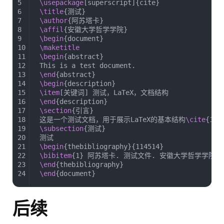
5
\usepackage
[superscript]{cite}
6
\title
{测试}
7
\author
{阿苏塔卡}
8
\affil
{安徽大学哲学学院}
9
\begin
{document}
10
\maketitle
11
\begin
{abstract}
12
This is a test document.
13
\end
{abstract}
14
\begin
{description}
15
\item
[关键词] 测试，LaTeX，文档结构
16
\end
{description}
17
\section
{引言}
18
这是一个测试文档，用于展示LaTeX的基本结构
\cite
{1}
19
\subsection
{测试}
20
测试
21
\begin
{thebibliography}{114514}
22
\bibitem
{1} 阿苏塔卡. 测试文件. 安徽大学哲学学院, 2
23
\end
{thebibliography}
24
\end
{document}
后续