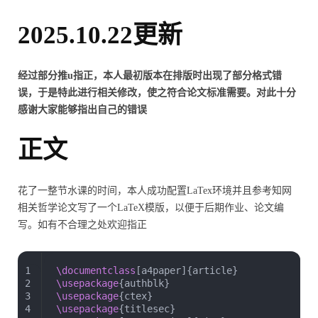
2025.10.22更新
经过部分推u指正，本人最初版本在排版时出现了部分格式错
误，于是特此进行相关修改，使之符合论文标准需要。对此十分
感谢大家能够指出自己的错误
正文
花了一整节水课的时间，本人成功配置LaTex环境并且参考知网
相关哲学论文写了一个LaTeX模版，以便于后期作业、论文编
写。如有不合理之处欢迎指正
1
\documentclass
[a4paper]{article}
2
\usepackage
{authblk}
3
\usepackage
{ctex}
4
\usepackage
{titlesec}